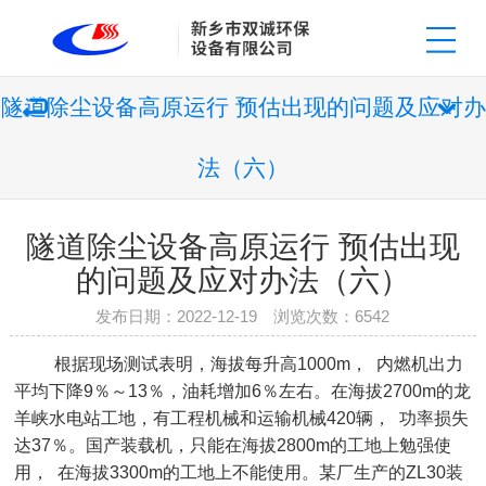
隧道除尘设备高原运行 预估出现的问题及应对办
法（六）
隧道除尘设备高原运行 预估出现
的问题及应对办法（六）
发布日期：2022-12-19 浏览次数：
6542
根据现场测试表明，海拔每升高
1000m
， 内燃机出力
平均下降
9
％～
13
％，油耗增加
6
％左右。在海拔
2700m
的龙
羊峡水电站工地，有工程机械和运输机械
420
辆， 功率损失
达
37
％。国产装载机，只能在海拔
2800m
的工地上勉强使
用， 在海拔
3300m
的工地上不能使用。某厂生产的
ZL30
装