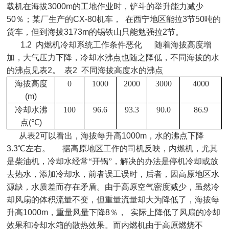
载机在海拔
3000m
的工地作业时，铲斗的举升能力减少
50
％；某厂生产的
CX-80
机车， 在西宁地区能拉
3
节
50
吨的
货车，但到海拔
3173m
的锡铁山只能勉强拉
2
节。
1.2
内燃机冷却系统工作条件恶化 随着海拔高度增
加，大气压力下降，冷却水沸点也随之降低，不同海拔的水
的沸点见表
2
。 表
2
不同海拔高度水的沸点
海拔高度
0
1000
2000
3000
4000
(m)
冷却水沸
100
96.6
93.3
90.0
86.9
点
(
℃
)
从表
2
可以看出，海拔每升高
1000m
，水的沸点下降
3.3
℃左右。 据高原地区工作的司机反映，内燃机，尤其
是柴油机，冷却水经常“开锅”，解决的办法是停机冷却或放
去热水，添加冷却水，前者误工误时，后者，因高原地区水
源缺，水质差而存在矛盾。由于高原空气密度减少，虽然冷
却风扇的体积流量不变，但重量流量却大为降低了，海拔每
升高
1000m
，重量风量下降
8
％， 实际上降低了风扇的冷却
效果和冷却水箱的散热效果。而内燃机由于高原燃烧不