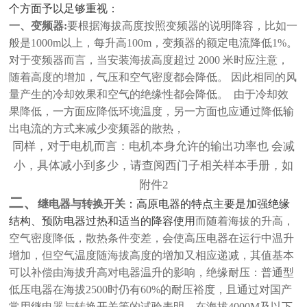
个方面予以足够重视：
一、变频器
:
要根据海拔高度按照变频器的说明降容，比如一
般是1000m以上，每升高100m，变频器的额定电流降低1%。
对于变频器而言，当安装海拔高度超过 2000 米时应注意，
随着高度的增加，气压和空气密度都会降低。 因此相同的风
量产生的冷却效果和空气的绝缘性都会降低。 由于冷却效
果降低，一方面应降低环境温度，另一方面也应通过降低输
出电流的方式来减少变频器的散热，
同样，对于电机而言：电机本身允许的输出功率也
会减
小，具体减小到多少，请查阅西门子相关样本手册，如
附件
2
二、
继电器与转换开关
：高原电器的特点主要是加强绝缘
结构、预防电器过热和适当的降容使用
而随着海拔的升高，
空气密度降低，散热条件变差，会使高压电器在运行中温升
增加，但空气温度随海拔高度的增加又相应递减，其值基本
可以补偿由海拔升高对电器温升的影响，绝缘耐压：普通型
低压电器在海拔2500时仍有60%的耐压裕度，且通过对国产
常用继电器与转换开关等的试验表明，在海拔4000M及以下